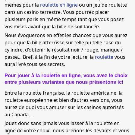
mêmes pour la
roulette en ligne
ou un jeu de roulette
dans un casino terrestre. Vous pourrez placer
plusieurs paris en même temps tant que vous posez
vos mises avant que la bille ne soit lancée.
Nous évoquerons en effet les chances que vous aurez
pour que la bille atterrisse sur telle ou telle case du
cylindre, d’obtenir le résultat noir / rouge, manque /
passe… Bref, à la fin de votre lecture, la
roulette
vous
aura livré tous ses secrets.
Pour jouer à la roulette en ligne, vous avez le choix
entre plusieurs variantes que nous présentons ici
Entre la roulette française, la roulette américaine, la
roulette européenne et bien d’autres versions, vous
aurez de quoi vous amuser sur les casinos autorisés
au Canada…
Jouez donc sans jamais vous lasser à la roulette en
ligne de votre choix : nous prenons les devants et vous