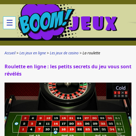
☰
Accueil
Les jeux en ligne
Les jeux de casino
La roulette
Roulette en ligne : les petits secrets du jeu vous sont
révélés