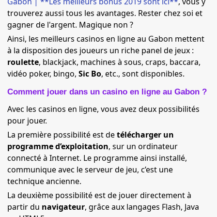
Gabon | **Les meilleurs bonus 2019 sont ici**
, vous y
trouverez aussi tous les avantages. Rester chez soi et
gagner de l'argent. Magique non ?
Ainsi, les meilleurs casinos en ligne au Gabon mettent
à la disposition des joueurs un riche panel de jeux :
roulette
, blackjack, machines à sous, craps, baccara,
vidéo poker, bingo,
Sic Bo
, etc., sont disponibles.
Comment jouer dans un casino en ligne au Gabon ?
Avec les casinos en ligne, vous avez deux possibilités
pour jouer.
La première possibilité est de
télécharger un
programme d’exploitation
, sur un ordinateur
connecté à Internet. Le programme ainsi installé,
communique avec le serveur de jeu, c’est une
technique ancienne.
La deuxième possibilité est de jouer directement à
partir du
navigateur
, grâce aux langages Flash, Java