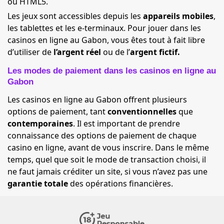
ou HTML5.
Les jeux sont accessibles depuis les
appareils mobiles
,
les tablettes et les e-terminaux. Pour jouer dans les
casinos en ligne au Gabon, vous êtes tout à fait libre
d’utiliser de
l’argent réel
ou de l’
argent fictif.
Les modes de paiement dans les casinos en ligne au
Gabon
Les casinos en ligne au Gabon offrent plusieurs
options de paiement, tant
conventionnelles
que
contemporaines
. Il est important de prendre
connaissance des options de paiement de chaque
casino en ligne, avant de vous inscrire. Dans le même
temps, quel que soit le mode de transaction choisi, il
ne faut jamais créditer un site, si vous n’avez pas une
garantie totale
des opérations financières.