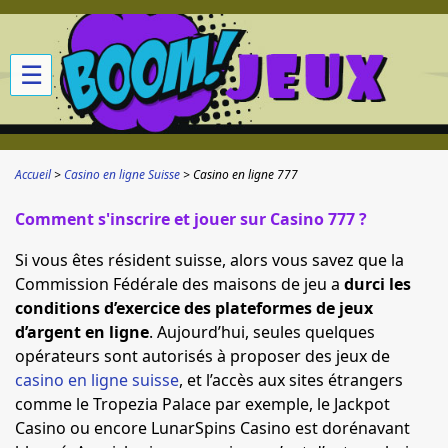
☰
Accueil
Casino en ligne Suisse
Casino en ligne 777
Comment s'inscrire et jouer sur Casino 777 ?
Si vous êtes résident suisse, alors vous savez que la
Commission Fédérale des maisons de jeu a
durci les
conditions d’exercice des plateformes de jeux
d’argent en ligne
. Aujourd’hui, seules quelques
opérateurs sont autorisés à proposer des jeux de
casino en ligne suisse
, et l’accès aux sites étrangers
comme le Tropezia Palace par exemple, le Jackpot
Casino ou encore LunarSpins Casino est dorénavant