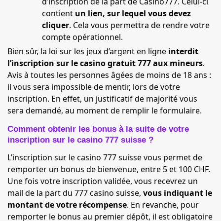
d’inscription de la part de Casino777. Celui-ci
contient
un lien, sur lequel vous devez
cliquer
. Cela vous permettra de rendre votre
compte opérationnel.
Bien sûr, la loi sur les jeux d’argent en ligne
interdit
l’inscription sur le casino gratuit 777 aux mineurs
.
Avis à toutes les personnes âgées de moins de 18 ans :
il vous sera impossible de mentir, lors de votre
inscription. En effet, un justificatif de majorité vous
sera demandé, au moment de remplir le formulaire.
Comment obtenir les bonus à la suite de votre
inscription sur le casino 777 suisse ?
L’inscription sur le casino 777 suisse vous permet de
remporter un bonus de bienvenue, entre 5 et 100 CHF.
Une fois votre inscription validée, vous recevrez un
mail de la part du 777 casino suisse,
vous indiquant le
montant de votre récompense
. En revanche, pour
remporter le bonus au premier dépôt, il est obligatoire