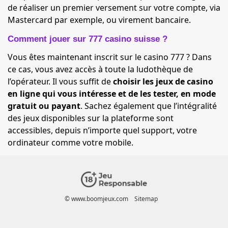
de réaliser un premier versement sur votre compte, via
Mastercard par exemple, ou virement bancaire.
Comment jouer sur 777 casino suisse ?
Vous êtes maintenant inscrit sur le casino 777 ? Dans
ce cas, vous avez accès à toute la ludothèque de
l’opérateur. Il vous suffit de
choisir les jeux de casino
en ligne qui vous intéresse et de les tester, en mode
gratuit ou payant
. Sachez également que l’intégralité
des jeux disponibles sur la plateforme sont
accessibles, depuis n’importe quel support, votre
ordinateur comme votre mobile.
© www.boomjeux.com
Sitemap