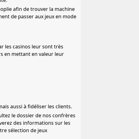
te.
noplie afin de trouver la machine
moment de passer aux jeux en mode
ar les casinos leur sont très
rs en mettant en valeur leur
s aussi à fidéliser les clients.
ultez le dossier de nos confrères
uverez des informations sur les
re sélection de jeux