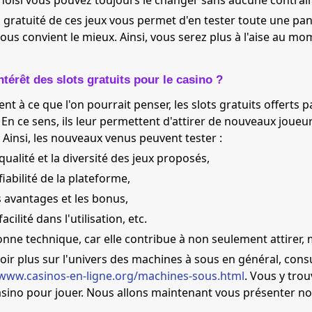
hoisi vous pouvez toujours le changer sans aucune contrain
la gratuité de ces jeux vous permet d'en tester toute une pa
vous convient le mieux. Ainsi, vous serez plus à l'aise au 
intérêt des slots gratuits pour le casino ?
t à ce que l'on pourrait penser, les slots gratuits offerts p
. En ce sens, ils leur permettent d'attirer de nouveaux joueu
 Ainsi, les nouveaux venus peuvent tester :
 qualité et la diversité des jeux proposés,
 fiabilité de la plateforme,
s avantages et les bonus,
 facilité dans l'utilisation, etc.
nne technique, car elle contribue à non seulement attirer, mai
oir plus sur l'univers des machines à sous en général, cons
/www.casinos-en-ligne.org/machines-sous.html
. Vous y tro
asino pour jouer. Nous allons maintenant vous présenter not