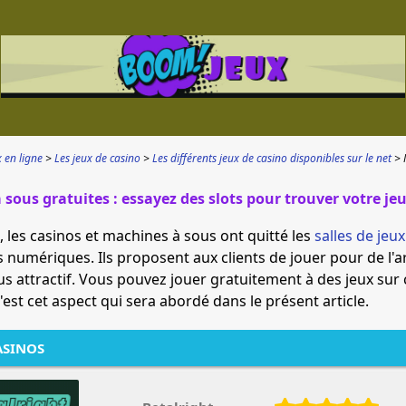
x en ligne
Les jeux de casino
Les différents jeux de casino disponibles sur le net
sous gratuites : essayez des slots pour trouver votre jeu
, les casinos et machines à sous ont quitté les
salles de jeux
 numériques. Ils proposent aux clients de jouer pour de l'ar
lus attractif. Vous pouvez jouer gratuitement à des jeux sur 
c'est cet aspect qui sera abordé dans le présent article.
ASINOS