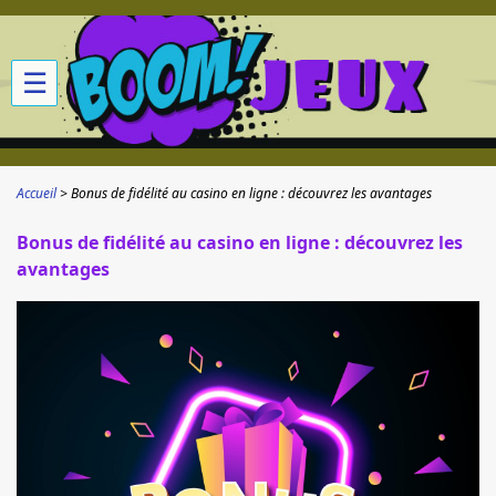
☰
Accueil
Bonus de fidélité au casino en ligne : découvrez les avantages
Bonus de fidélité au casino en ligne : découvrez les
avantages