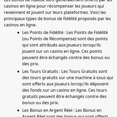
casinos en ligne pour récompenser les joueurs qui
reviennent et jouent sur leurs plateformes. Voici les
principaux types de bonus de fidélité proposés par les
casinos en ligne.
Les Points de Fidélité : Les Points de Fidélité
(ou Points de Récompense) sont des points
qui sont attribués aux joueurs lorsqu'ils
jouent sur un casino en ligne. Ces points
peuvent être échangés contre des bonus ou
des prix.
Les Tours Gratuits : Les Tours Gratuits sont
des tours gratuits sur une machine à sous qui
sont offerts aux joueurs lorsqu'ils déposent
des fonds sur un casino en ligne. Ces tours
gratuits peuvent être échangés contre des
bonus ou des prix.
Les Bonus en Argent Réel : Les Bonus en
Argent Réel sont des bonus qui sont offerts