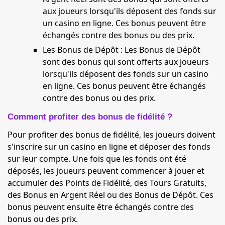
aux joueurs lorsqu'ils déposent des fonds sur
un casino en ligne. Ces bonus peuvent être
échangés contre des bonus ou des prix.
Les Bonus de Dépôt : Les Bonus de Dépôt
sont des bonus qui sont offerts aux joueurs
lorsqu'ils déposent des fonds sur un casino
en ligne. Ces bonus peuvent être échangés
contre des bonus ou des prix.
Comment profiter des bonus de fidélité ?
Pour profiter des bonus de fidélité, les joueurs doivent
s'inscrire sur un casino en ligne et déposer des fonds
sur leur compte. Une fois que les fonds ont été
déposés, les joueurs peuvent commencer à jouer et
accumuler des Points de Fidélité, des Tours Gratuits,
des Bonus en Argent Réel ou des Bonus de Dépôt. Ces
bonus peuvent ensuite être échangés contre des
bonus ou des prix.