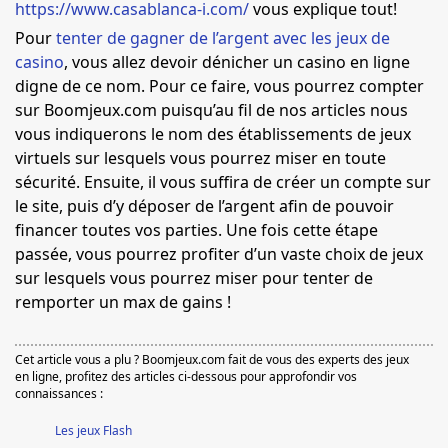
https://www.casablanca-i.com/
vous explique tout!
Pour
tenter de gagner de l’argent avec les jeux de
casino
, vous allez devoir dénicher un casino en ligne
digne de ce nom. Pour ce faire, vous pourrez compter
sur Boomjeux.com puisqu’au fil de nos articles nous
vous indiquerons le nom des établissements de jeux
virtuels sur lesquels vous pourrez miser en toute
sécurité. Ensuite, il vous suffira de créer un compte sur
le site, puis d’y déposer de l’argent afin de pouvoir
financer toutes vos parties. Une fois cette étape
passée, vous pourrez profiter d’un vaste choix de jeux
sur lesquels vous pourrez miser pour tenter de
remporter un max de gains !
Cet article vous a plu ? Boomjeux.com fait de vous des experts des jeux
en ligne, profitez des articles ci-dessous pour approfondir vos
connaissances :
Les jeux Flash