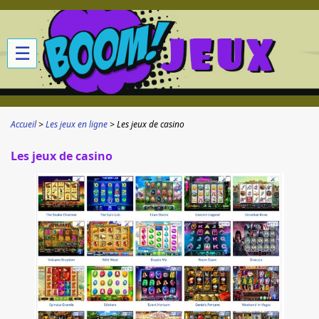
☰
Accueil
Les jeux en ligne
Les jeux de casino
Les jeux de casino