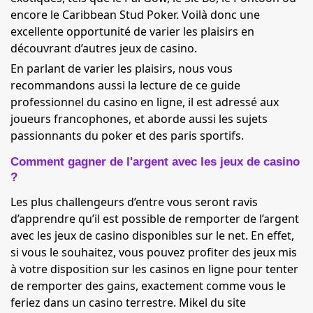
encore le Caribbean Stud Poker. Voilà donc une
excellente opportunité de varier les plaisirs en
découvrant d’autres jeux de casino.
En parlant de varier les plaisirs, nous vous
recommandons aussi la lecture de ce guide
professionnel du casino en ligne, il est adressé aux
joueurs francophones, et aborde aussi les sujets
passionnants du poker et des paris sportifs.
Comment gagner de l'argent avec les jeux de casino
?
Les plus challengeurs d’entre vous seront ravis
d’apprendre qu’il est possible de remporter de l’argent
avec les jeux de casino disponibles sur le net. En effet,
si vous le souhaitez, vous pouvez profiter des jeux mis
à votre disposition sur les casinos en ligne pour tenter
de remporter des gains, exactement comme vous le
feriez dans un casino terrestre. Mikel du site